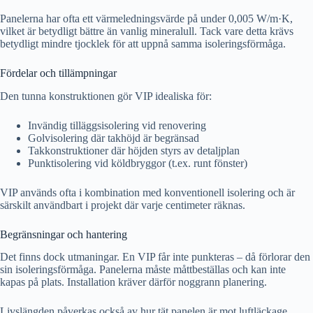
Panelerna har ofta ett värmeledningsvärde på under 0,005 W/m·K,
vilket är betydligt bättre än vanlig mineralull. Tack vare detta krävs
betydligt mindre tjocklek för att uppnå samma isoleringsförmåga.
Fördelar och tillämpningar
Den tunna konstruktionen gör VIP idealiska för:
Invändig tilläggsisolering vid renovering
Golvisolering där takhöjd är begränsad
Takkonstruktioner där höjden styrs av detaljplan
Punktisolering vid köldbryggor (t.ex. runt fönster)
VIP används ofta i kombination med konventionell isolering och är
särskilt användbart i projekt där varje centimeter räknas.
Begränsningar och hantering
Det finns dock utmaningar. En VIP får inte punkteras – då förlorar den
sin isoleringsförmåga. Panelerna måste måttbeställas och kan inte
kapas på plats. Installation kräver därför noggrann planering.
Livslängden påverkas också av hur tät panelen är mot luftläckage.