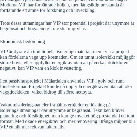
Moderna VIP har förbättrade höljen, men långsiktig prestanda är
fortfarande ett ämne för forskning och utveckling.
Trots dessa utmaningar har VIP stor potential i projekt där utrymme är
begränsat och höga energikrav ska uppfyllas.
Ekonomisk bedömning
VIP är dyrare än traditionella isoleringsmaterial, men i vissa projekt
kan fördelarna väga upp kostnaden. Om ett tunnt isolerskikt möjliggör
större boyta eller uppfyller energikrav utan att påverka arkitekturen
negativt, kan VIP vara en klok investering.
I ett passivhusprojekt i Mälardalen användes VIP i golv och runt
fönsterkarmar. Projektet kunde då uppfylla energikraven utan att öka
väggtjockleken, vilket bidrog till större nettoyta.
Vakuumisoleringspaneler i småhus erbjuder en lösning på
isoleringsutmaningar där utrymme är begränsat. Tekniken kräver
planering och försiktighet, men kan ge mycket hög prestanda i ett tunt
format. Med ökade energikrav och mer renovering i trånga miljöer blir
VIP ett allt mer relevant alternativ.