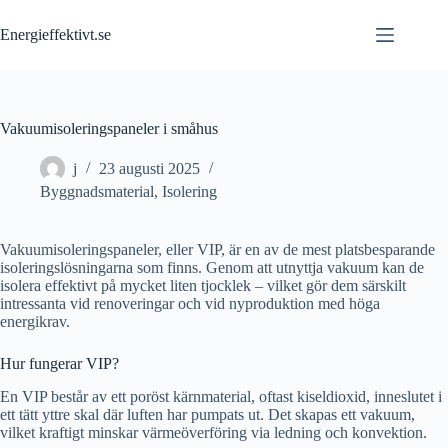
Skip
to
Energieffektivt.se
content
Vakuumisoleringspaneler i småhus
j
23 augusti 2025
Byggnadsmaterial
,
Isolering
Vakuumisoleringspaneler, eller VIP, är en av de mest platsbesparande
isoleringslösningarna som finns. Genom att utnyttja vakuum kan de
isolera effektivt på mycket liten tjocklek – vilket gör dem särskilt
intressanta vid renoveringar och vid nyproduktion med höga
energikrav.
Hur fungerar VIP?
En VIP består av ett poröst kärnmaterial, oftast kiseldioxid, inneslutet i
ett tätt yttre skal där luften har pumpats ut. Det skapas ett vakuum,
vilket kraftigt minskar värmeöverföring via ledning och konvektion.