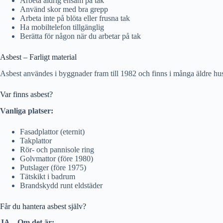
Arbeta aldrig ensam på tak
Använd skor med bra grepp
Arbeta inte på blöta eller frusna tak
Ha mobiltelefon tillgänglig
Berätta för någon när du arbetar på tak
Asbest – Farligt material
Asbest användes i byggnader fram till 1982 och finns i många äldre hus. D
Var finns asbest?
Vanliga platser:
Fasadplattor (eternit)
Takplattor
Rör- och pannisole ring
Golvmattor (före 1980)
Putslager (före 1975)
Tätskikt i badrum
Brandskydd runt eldstäder
Får du hantera asbest själv?
JA – Om det är: