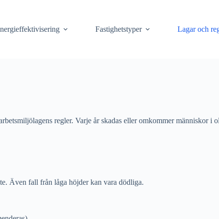
nergieffektivisering
Fastighetstyper
Lagar och reg
er arbetsmiljölagens regler. Varje år skadas eller omkommer människor i
e. Även fall från låga höjder kan vara dödliga.
menderas)