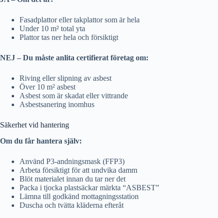
Fasadplattor eller takplattor som är hela
Under 10 m² total yta
Plattor tas ner hela och försiktigt
NEJ – Du måste anlita certifierat företag om:
Riving eller slipning av asbest
Över 10 m² asbest
Asbest som är skadat eller vittrande
Asbestsanering inomhus
Säkerhet vid hantering
Om du får hantera själv:
Använd P3-andningsmask (FFP3)
Arbeta försiktigt för att undvika damm
Blöt materialet innan du tar ner det
Packa i tjocka plastsäckar märkta “ASBEST”
Lämna till godkänd mottagningsstation
Duscha och tvätta kläderna efteråt