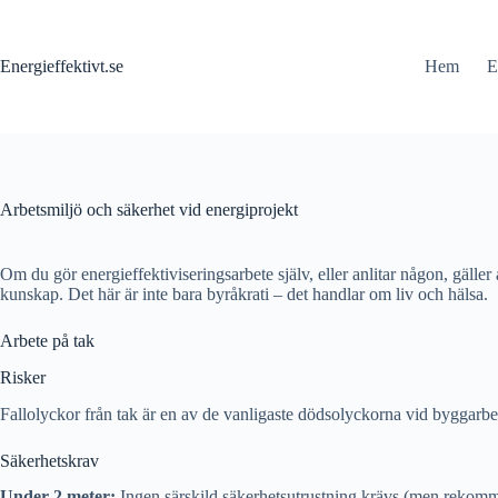
Skip
to
content
Energieffektivt.se
Hem
E
Arbetsmiljö och säkerhet vid energiprojekt
Om du gör energieffektiviseringsarbete själv, eller anlitar någon, gäll
kunskap. Det här är inte bara byråkrati – det handlar om liv och hälsa.
Arbete på tak
Risker
Fallolyckor från tak är en av de vanligaste dödsolyckorna vid byggarbet
Säkerhetskrav
Under 2 meter:
Ingen särskild säkerhetsutrustning krävs (men rekom