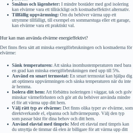
Småhus och lägenheter:
I mindre bostäder med god isolering
kan elvärme vara ett tillräckligt och kostnadseffektivt alternativ.
Tillfällig uppvärmning:
Om du behöver värma upp ett
utrymme tillfälligt, till exempel en sommarstuga eller ett garage,
kan elvärme vara ett praktiskt val.
Hur kan man använda elvärme energieffektivt?
Det finns flera sätt att minska energiförbrukningen och kostnaderna för
elvärme:
Sänk temperaturen:
Att sänka inomhustemperaturen med bara
en grad kan minska energiförbrukningen med upp till 5%.
Använd en smart termostat:
En smart termostat kan hjälpa dig
att optimera uppvärmningen och sänka temperaturen när du inte
är hemma.
Isolera ditt hem:
Att förbättra isoleringen i väggar, tak och golv
minskar värmeförlusten och gör att du behöver använda mindre
el för att värma upp ditt hem.
Välj rätt typ av elvärme:
Det finns olika typer av elvärme, som
direktverkande el, elpanna och luftvärmepump. Välj den typ
som passar bäst för dina behov och ditt hem.
Använd elavtal med timpris:
Med ett elavtal med timpris kan
du utnyttja de timmar då elen är billigare för att värma upp ditt