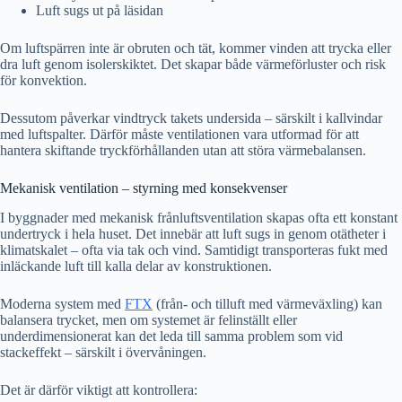
Luft sugs ut på läsidan
Om luftspärren inte är obruten och tät, kommer vinden att trycka eller
dra luft genom isolerskiktet. Det skapar både värmeförluster och risk
för konvektion.
Dessutom påverkar vindtryck takets undersida – särskilt i kallvindar
med luftspalter. Därför måste ventilationen vara utformad för att
hantera skiftande tryckförhållanden utan att störa värmebalansen.
Mekanisk ventilation – styrning med konsekvenser
I byggnader med mekanisk frånluftsventilation skapas ofta ett konstant
undertryck i hela huset. Det innebär att luft sugs in genom otätheter i
klimatskalet – ofta via tak och vind. Samtidigt transporteras fukt med
inläckande luft till kalla delar av konstruktionen.
Moderna system med
FTX
(från- och tilluft med värmeväxling) kan
balansera trycket, men om systemet är felinställt eller
underdimensionerat kan det leda till samma problem som vid
stackeffekt – särskilt i övervåningen.
Det är därför viktigt att kontrollera: