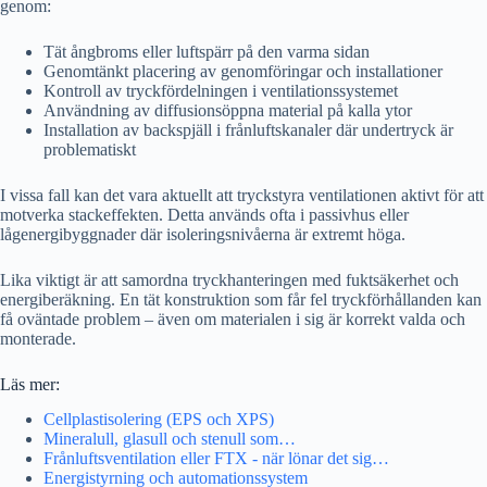
genom:
Tät ångbroms eller luftspärr på den varma sidan
Genomtänkt placering av genomföringar och installationer
Kontroll av tryckfördelningen i ventilationssystemet
Användning av diffusionsöppna material på kalla ytor
Installation av backspjäll i frånluftskanaler där undertryck är
problematiskt
I vissa fall kan det vara aktuellt att tryckstyra ventilationen aktivt för att
motverka stackeffekten. Detta används ofta i passivhus eller
lågenergibyggnader där isoleringsnivåerna är extremt höga.
Lika viktigt är att samordna tryckhanteringen med fuktsäkerhet och
energiberäkning. En tät konstruktion som får fel tryckförhållanden kan
få oväntade problem – även om materialen i sig är korrekt valda och
monterade.
Läs mer:
Cellplastisolering (EPS och XPS)
Mineralull, glasull och stenull som…
Frånluftsventilation eller FTX - när lönar det sig…
Energistyrning och automationssystem