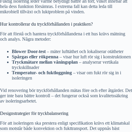
Fuktig isolering leder värme betydligt bättre än torr, vilket innebär att
hela dess funktion försämras. I extrema fall kan detta leda till
mikrobiell tillväxt och luktproblem på vinden.
Hur kontrollerar du tryckförhållanden i praktiken?
För att förstå och hantera tryckförhållandena i ett hus krävs mätning
och analys. Några metoder:
Blower Door-test
– mäter lufttäthet och lokaliserar otätheter
Spårgas eller rökpenna
– visar hur luft rör sig i konstruktionen
Tryckmätare mellan våningsplan
– analyserar vertikala
tryckskillnader
Temperatur- och fuktloggning
– visar om fukt rör sig in i
isoleringen
Vid renovering bör tryckförhållanden mätas före och efter åtgärder. Det
ger inte bara bättre kontroll – det fungerar också som kvalitetssäkring
av isoleringsarbetet.
Designstrategier för tryckbalansering
För att isoleringen ska prestera enligt specifikation krävs ett klimatskal
som motstår både konvektion och fukttransport. Det uppnås bäst