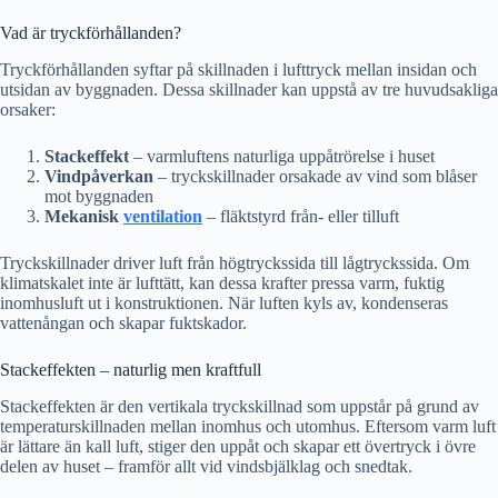
Vad är tryckförhållanden?
Tryckförhållanden syftar på skillnaden i lufttryck mellan insidan och
utsidan av byggnaden. Dessa skillnader kan uppstå av tre huvudsakliga
orsaker:
Stackeffekt
– varmluftens naturliga uppåtrörelse i huset
Vindpåverkan
– tryckskillnader orsakade av vind som blåser
mot byggnaden
Mekanisk
ventilation
– fläktstyrd från- eller tilluft
Tryckskillnader driver luft från högtryckssida till lågtryckssida. Om
klimatskalet inte är lufttätt, kan dessa krafter pressa varm, fuktig
inomhusluft ut i konstruktionen. När luften kyls av, kondenseras
vattenångan och skapar fuktskador.
Stackeffekten – naturlig men kraftfull
Stackeffekten är den vertikala tryckskillnad som uppstår på grund av
temperaturskillnaden mellan inomhus och utomhus. Eftersom varm luft
är lättare än kall luft, stiger den uppåt och skapar ett övertryck i övre
delen av huset – framför allt vid vindsbjälklag och snedtak.