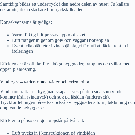
Samtidigt bildas ett undertryck i den nedre delen av huset. Ju kallare
det är ute, desto starkare blir tryckskillnaden.
Konsekvenserna är tydliga:
Varm, fuktig luft pressas upp mot taket
Luft tränger in genom golv och väggar i bottenplan
Eventuella otätheter i vindsbjälklaget får luft att läcka rakt in i
isoleringen
Effekten är särskilt kraftig i höga byggnader, trapphus och villor med
öppen planlösning.
Vindtryck – varierar med väder och orientering
Vind som träffar en byggnad skapar tryck på den sida som vinden
kommer ifrån (vindtryck) och sug på läsidan (undertryck).
Tryckfördelningen påverkas också av byggnadens form, taklutning och
omgivande bebyggelse.
Effekterna på isoleringen uppstår på två sätt:
Luft trycks in i konstruktionen på vindsidan