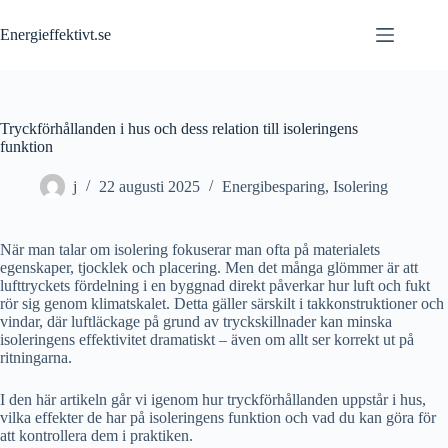
Skip
to
Energieffektivt.se
content
Tryckförhållanden i hus och dess relation till isoleringens
funktion
j
22 augusti 2025
Energibesparing
,
Isolering
När man talar om isolering fokuserar man ofta på materialets
egenskaper, tjocklek och placering. Men det många glömmer är att
lufttryckets fördelning i en byggnad direkt påverkar hur luft och fukt
rör sig genom klimatskalet. Detta gäller särskilt i takkonstruktioner och
vindar, där luftläckage på grund av tryckskillnader kan minska
isoleringens effektivitet dramatiskt – även om allt ser korrekt ut på
ritningarna.
I den här artikeln går vi igenom hur tryckförhållanden uppstår i hus,
vilka effekter de har på isoleringens funktion och vad du kan göra för
att kontrollera dem i praktiken.