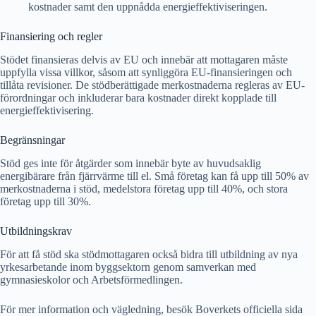
kostnader samt den uppnådda energieffektiviseringen.
Finansiering och regler
Stödet finansieras delvis av EU och innebär att mottagaren måste
uppfylla vissa villkor, såsom att synliggöra EU-finansieringen och
tillåta revisioner. De stödberättigade merkostnaderna regleras av EU-
förordningar och inkluderar bara kostnader direkt kopplade till
energieffektivisering.
Begränsningar
Stöd ges inte för åtgärder som innebär byte av huvudsaklig
energibärare från fjärrvärme till el. Små företag kan få upp till 50% av
merkostnaderna i stöd, medelstora företag upp till 40%, och stora
företag upp till 30%.
Utbildningskrav
För att få stöd ska stödmottagaren också bidra till utbildning av nya
yrkesarbetande inom byggsektorn genom samverkan med
gymnasieskolor och Arbetsförmedlingen.
För mer information och vägledning, besök Boverkets officiella sida