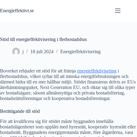
Skip
to
Energieffektivt.se
content
Stöd till energieffektivisering i flerbostadshus
j
18 juli 2024
Energieffektivisering
Boverket erbjuder ett stöd för att främja
energieffektivisering
i
flerbostadshus, vilket syftar till att minska energiförbrukningen och
därmed bidra till en mer hållbar miljö. Stödet finansieras delvis av EUs
återhämtningspaket, Next Generation EU, och riktar sig till olika typer
av bostadsägare, såsom allmännyttiga och privata bostadsföretag,
bostadsrättsföreningar och kooperativa bostadsföreningar.
Berättigande till stöd
För att kvalificera sig för stödet måste byggnaden innehålla
bostadslägenheter som upplåts med hyresrätt, kooperativ hyresrätt eller
bostadsrätt. Byggnadens energiprestanda måste, före åtgärderna, vara